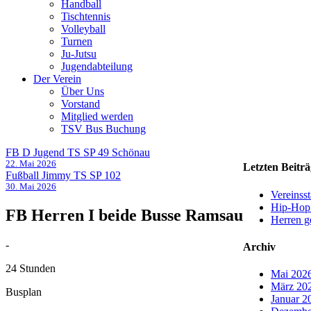
Handball
Tischtennis
Volleyball
Turnen
Ju-Jutsu
Jugendabteilung
Der Verein
Über Uns
Vorstand
Mitglied werden
TSV Bus Buchung
FB D Jugend TS SP 49 Schönau
22. Mai 2026
Letzten Beiträ
Fußball Jimmy TS SP 102
30. Mai 2026
Vereinss
Hip-Hop 
FB Herren I beide Busse Ramsau
Herren 
-
Archiv
24 Stunden
Mai 202
März 20
Busplan
Januar 2