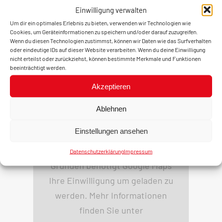
Einwilligung verwalten
Um dir ein optimales Erlebnis zu bieten, verwenden wir Technologien wie
Cookies, um Geräteinformationen zu speichern und/oder darauf zuzugreifen.
Wenn du diesen Technologien zustimmst, können wir Daten wie das Surfverhalten
oder eindeutige IDs auf dieser Website verarbeiten. Wenn du deine Einwilligung
nicht erteilst oder zurückziehst, können bestimmte Merkmale und Funktionen
beeinträchtigt werden.
Akzeptieren
UNSER SPORTPLATZ
Ablehnen
Einstellungen ansehen
Aus datenschutzrechtlichen
Datenschutzerklärung
Impressum
Gründen benötigt Google Maps
Ihre Einwilligung um geladen zu
werden. Mehr Informationen
finden Sie unter