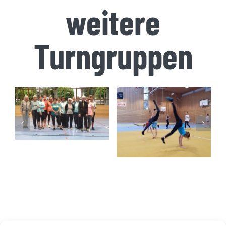
weitere
Turngruppen
Geräteturnen
Funktionelle
für Mädchen
Gymnastik
der 5. und 6.
für Damen
Klasse, wird
aktuell nicht
angeboten