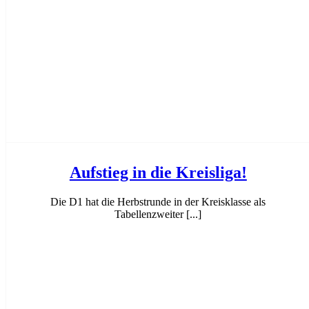
Herren gegen TSV München-Allach II – 29:32
Aufstieg in die Kreisliga!
Die D1 hat die Herbstrunde in der Kreisklasse als
Tabellenzweiter [...]